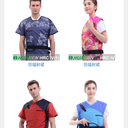
防辐射裙
防辐射裙