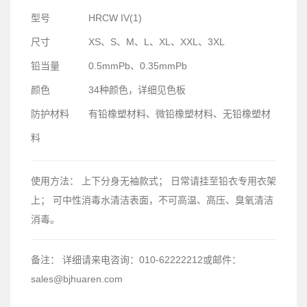
型号
HRCW IV(1)
尺寸
XS、S、M、L、XL、XXL、3XL
铅当量
0.5mmPb、0.35mmPb
颜色
34种颜色，详细见色板
防护材料
有铅橡塑材料、微铅橡塑材料、无铅橡塑材
料
使用方法：
上下分身无袖款式； 日常请挂至铅衣专用衣架
上； 可中性消毒水清洁表面，不可高温、高压、臭氧清洁
消毒。
备注：
详细请来电咨询：010-62222212或邮件：
sales@bjhuaren.com