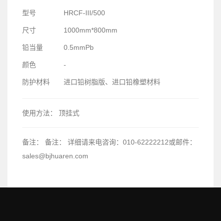
型号
HRCF-III/500
尺寸
1000mm*800mm
铅当量
0.5mmPb
颜色
-
防护材料
进口铅树脂版、进口铅橡塑材料
使用方法：
顶挂式
备注：
备注： 详细请来电咨询：010-62222212或邮件：
sales@bjhuaren.com