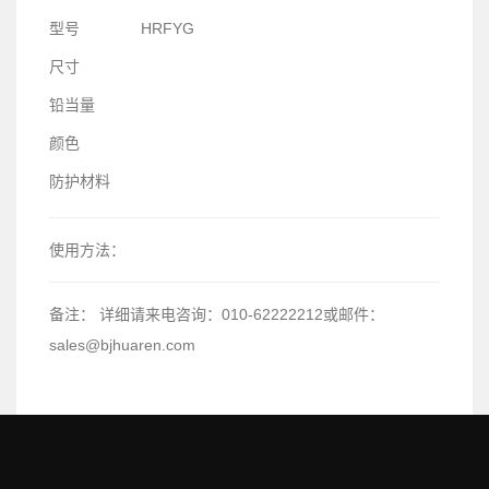
型号
HRFYG
尺寸
铅当量
颜色
防护材料
使用方法：
备注：
详细请来电咨询：010-62222212或邮件：
sales@bjhuaren.com