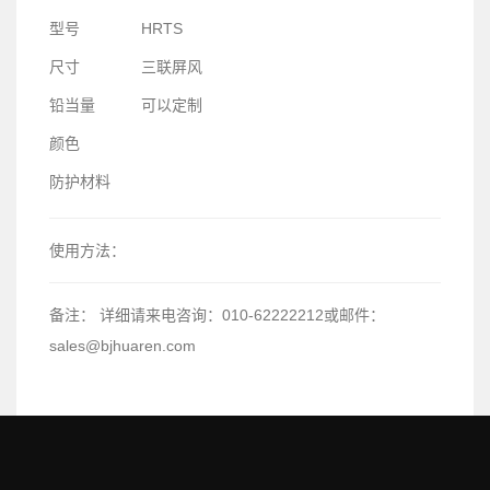
型号
HRTS
尺寸
三联屏风
铅当量
可以定制
颜色
防护材料
使用方法：
备注：
详细请来电咨询：010-62222212或邮件：
sales@bjhuaren.com